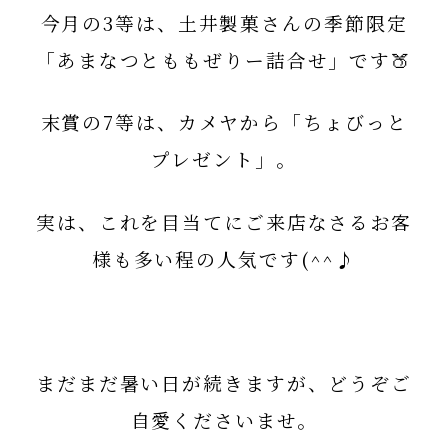
今月の
3等
は、土井製菓さんの季節限定
「
あまなつとももぜりー詰合せ
」です🍑
末賞の
7等
は、カメヤから「
ちょびっと
プレゼント」
。
実は、これを目当てにご来店なさるお客
様も多い程の人気です(^^♪
まだまだ暑い日が続きますが、どうぞご
自愛くださいませ。